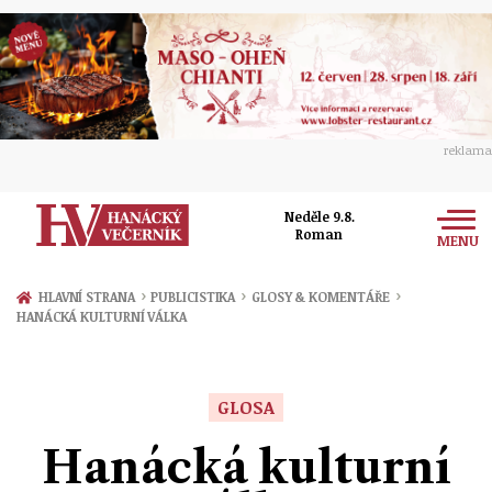
reklama
Neděle 9.8.
Roman
MENU
Zprávy
›
›
›
HLAVNÍ STRANA
PUBLICISTIKA
GLOSY & KOMENTÁŘE
HANÁCKÁ KULTURNÍ VÁLKA
Rozhovory
Olomouc
Kultura
Politika
Prostějov
GLOSA
Společnost
Hudba
Ekonomika
Hanácká kulturní
Přerov
Sport
Ženy