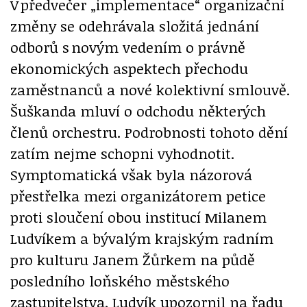
V předvečer „implementace“ organizační
změny se odehrávala složitá jednání
odborů s novým vedením o právně
ekonomických aspektech přechodu
zaměstnanců a nové kolektivní smlouvě.
Šuškanda mluví o odchodu některých
členů orchestru. Podrobnosti tohoto dění
zatím nejme schopni vyhodnotit.
Symptomatická však byla názorová
přestřelka mezi organizátorem petice
proti sloučení obou institucí Milanem
Ludvíkem a bývalým krajským radním
pro kulturu Janem Žůrkem na půdě
posledního loňského městského
zastupitelstva. Ludvík upozornil na řadu