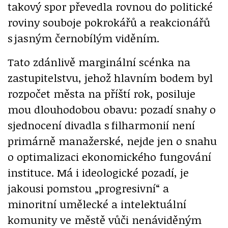
takový spor převedla rovnou do politické
roviny souboje pokrokářů a reakcionářů
s jasným černobílým viděním.
Tato zdánlivě marginální scénka na
zastupitelstvu, jehož hlavním bodem byl
rozpočet města na příští rok, posiluje
mou dlouhodobou obavu: pozadí snahy o
sjednocení divadla s filharmonií není
primárně manažerské, nejde jen o snahu
o optimalizaci ekonomického fungování
instituce. Má i ideologické pozadí, je
jakousi pomstou „progresivní“ a
minoritní umělecké a intelektuální
komunity ve městě vůči nenáviděným