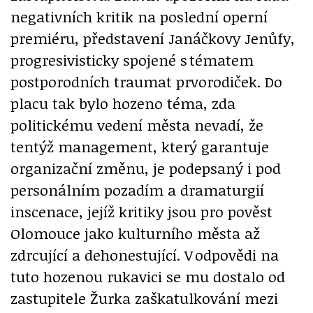
negativních kritik na poslední operní
premiéru, představení Janáčkovy Jenůfy,
progresivisticky spojené s tématem
postporodních traumat prvorodiček. Do
placu tak bylo hozeno téma, zda
politickému vedení města nevadí, že
tentýž management, který garantuje
organizační změnu, je podepsaný i pod
personálním pozadím a dramaturgií
inscenace, jejíž kritiky jsou pro pověst
Olomouce jako kulturního města až
zdrcující a dehonestující. V odpovědi na
tuto hozenou rukavici se mu dostalo od
zastupitele Žurka zaškatulkování mezi