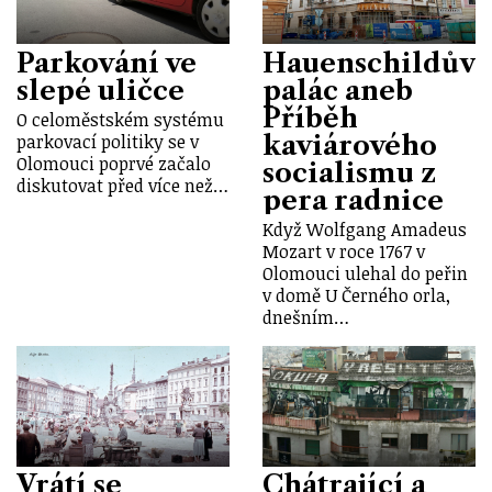
Parkování ve
Hauenschildův
slepé uličce
palác aneb
Příběh
O celoměstském systému
kaviárového
parkovací politiky se v
Olomouci poprvé začalo
socialismu z
diskutovat před více než…
pera radnice
Když Wolfgang Amadeus
Mozart v roce 1767 v
Olomouci ulehal do peřin
v domě U Černého orla,
dnešním…
Vrátí se
Chátrající a