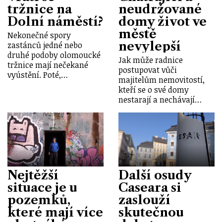
tržnice na
neudržované
Dolní náměstí?
domy život ve
městě
Nekonečné spory
nevylepší
zastánců jedné nebo
druhé podoby olomoucké
Jak může radnice
tržnice mají nečekané
postupovat vůči
vyústění. Poté,…
majitelům nemovitostí,
kteří se o své domy
nestarají a nechávají…
Nejtěžší
Další osudy
situace je u
Caseara si
pozemků,
zaslouží
které mají více
skutečnou