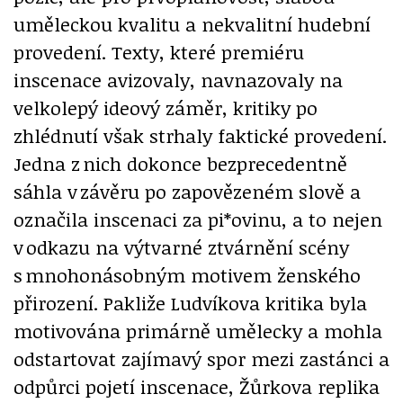
uměleckou kvalitu a nekvalitní hudební
provedení. Texty, které premiéru
inscenace avizovaly, navnazovaly na
velkolepý ideový záměr, kritiky po
zhlédnutí však strhaly faktické provedení.
Jedna z nich dokonce bezprecedentně
sáhla v závěru po zapovězeném slově a
označila inscenaci za pi*ovinu, a to nejen
v odkazu na výtvarné ztvárnění scény
s mnohonásobným motivem ženského
přirození. Pakliže Ludvíkova kritika byla
motivována primárně umělecky a mohla
odstartovat zajímavý spor mezi zastánci a
odpůrci pojetí inscenace, Žůrkova replika