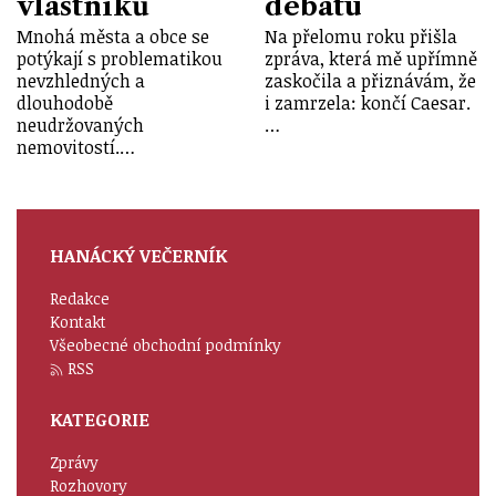
vlastníků
debatu
Mnohá města a obce se
Na přelomu roku přišla
potýkají s problematikou
zpráva, která mě upřímně
nevzhledných a
zaskočila a přiznávám, že
dlouhodobě
i zamrzela: končí Caesar.
neudržovaných
…
nemovitostí.…
HANÁCKÝ VEČERNÍK
Redakce
Kontakt
Všeobecné obchodní podmínky
RSS
KATEGORIE
Zprávy
Rozhovory