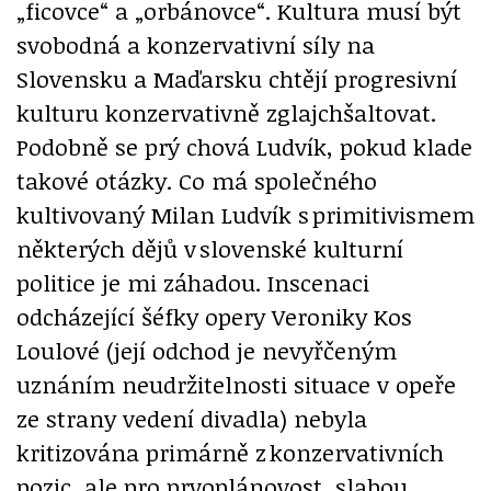
„ficovce“ a „orbánovce“. Kultura musí být
svobodná a konzervativní síly na
Slovensku a Maďarsku chtějí progresivní
kulturu konzervativně zglajchšaltovat.
Podobně se prý chová Ludvík, pokud klade
takové otázky. Co má společného
kultivovaný Milan Ludvík s primitivismem
některých dějů v slovenské kulturní
politice je mi záhadou. Inscenaci
odcházející šéfky opery Veroniky Kos
Loulové (její odchod je nevyřčeným
uznáním neudržitelnosti situace v opeře
ze strany vedení divadla) nebyla
kritizována primárně z konzervativních
pozic, ale pro prvoplánovost, slabou