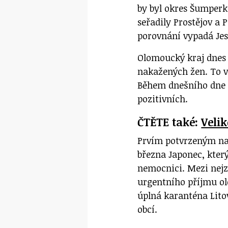
by byl okres Šumperk 
seřadily Prostějov a P
porovnání vypadá Jes
Olomoucký kraj dnes 
nakažených žen. To v
Během dnešního dne p
pozitivních.
ČTĚTE také:
Veli
Prvím potvrzeným nak
března Japonec, který
nemocnici. Mezi nejz
urgentního příjmu o
úplná karanténa Lito
obcí.