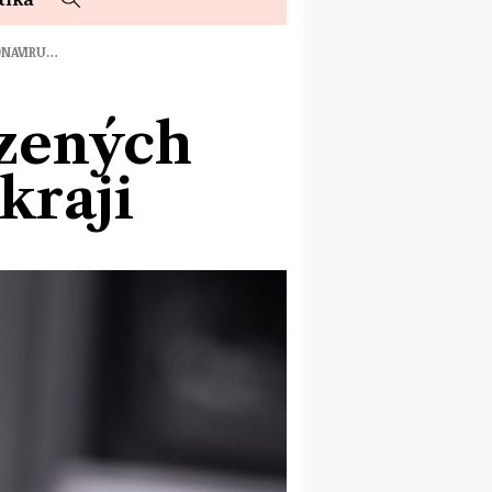
ONAVIRU…
rzených
kraji