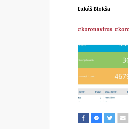
Lukáš Blokša
#koronavirus
#koro