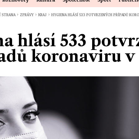
›
›
›
Í STRANA
ZPRÁVY
KRAJ
HYGIENA HLÁSÍ 533 POTVRZENÝCH PŘÍPADŮ KOR
a hlásí 533 potv
adů koronaviru v 