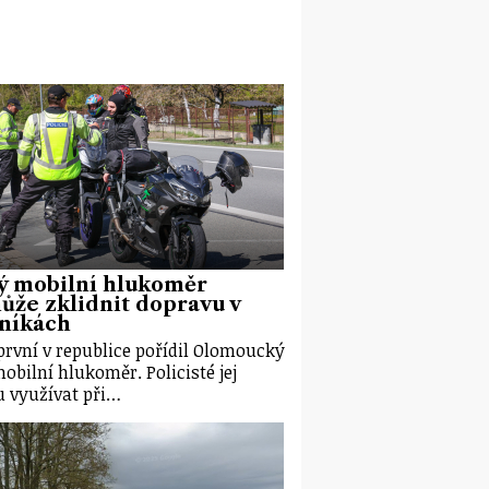
ý mobilní hlukoměr
že zklidnit dopravu v
eníkách
první v republice pořídil Olomoucký
mobilní hlukoměr. Policisté jej
 využívat při…