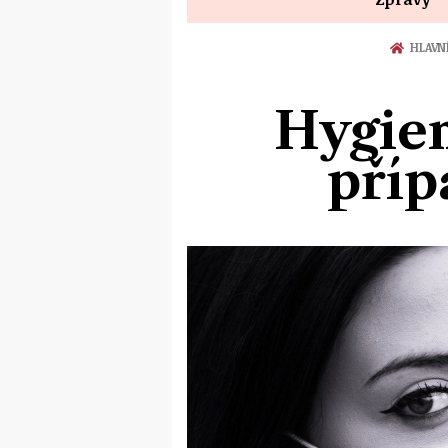
HLAVN
Hygien
příp