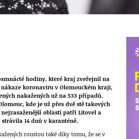
osmnácté hodiny, které kraj zveřejnil na
 nákaze koronaviru v Olomouckém kraji,
zených nakažených už na 533 případů.
 Olomouc, kde je už přes dvě stě takových
nejzasaženější oblasti patří Litovel a
 strávila 14 dnů v karanténě.
kažených roustou také díky tomu, že se v