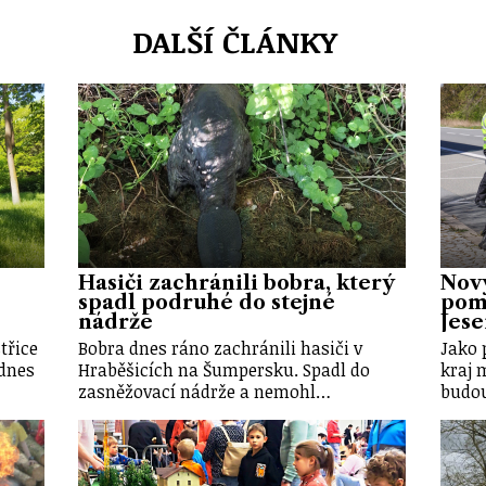
DALŠÍ ČLÁNKY
Hasiči zachránili bobra, který
Nov
spadl podruhé do stejné
pomů
nádrže
Jes
třice
Bobra dnes ráno zachránili hasiči v
Jako 
dnes
Hraběšicích na Šumpersku. Spadl do
kraj 
zasněžovací nádrže a nemohl…
budou