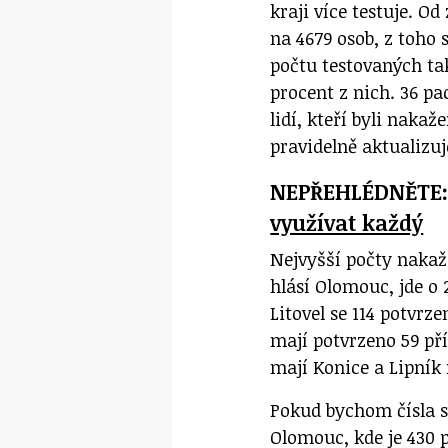
kraji více testuje. Od
na 4679 osob, z toho 
počtu testovaných ta
procent z nich. 36 pa
lidí, kteří byli naka
pravidelně aktualizuj
NEPŘEHLÉDNĚTE
využívat každý
Nejvyšší počty nakaž
hlásí Olomouc, jde o 
Litovel se 114 potvrz
mají potvrzeno 59 pří
mají Konice a Lipník
Pokud bychom čísla st
Olomouc, kde je 430