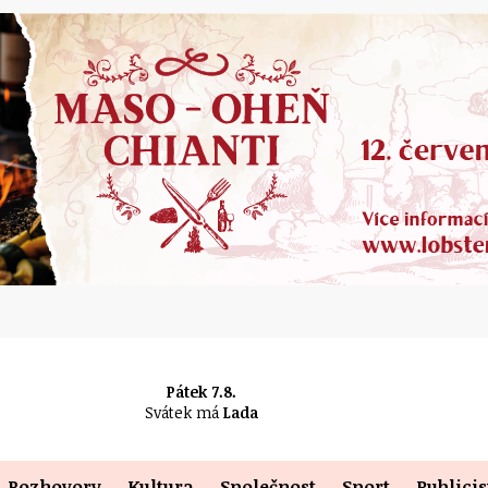
Pátek 7.8.
Svátek má
Lada
Rozhovory
Kultura
Společnost
Sport
Publicis