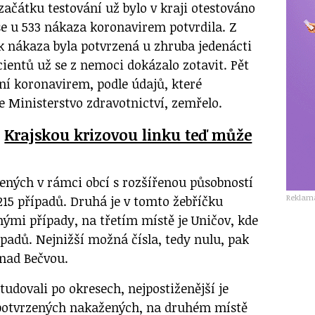
 začátku testování už bylo v kraji otestováno
se u 533 nákaza koronavirem potvrdila. Z
k nákaza byla potvrzená u zhruba jedenácti
cientů už se z nemoci dokázalo zotavit. Pět
žení koronavirem, podle údajů, které
e Ministerstvo zdravotnictví, zemřelo.
:
Krajskou krizovou linku teď může
ených v rámci obcí s rozšířenou působností
Reklam
215 případů. Druhá je v tomto žebříčku
enými případy, na třetím místě je Uničov, kde
padů. Nejnižší možná čísla, tedy nulu, pak
 nad Bečvou.
udovali po okresech, nejpostiženější je
 potvrzených nakažených, na druhém místě