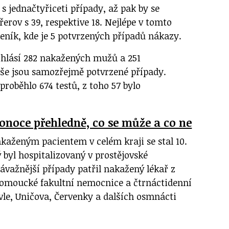
s jednačtyřiceti případy, až pak by se
řerov s 39, respektive 18. Nejlépe v tomto
eník, kde je 5 potvrzených případů nákazy.
hlásí 282 nakažených mužů a 251
še jsou samozřejmě potvrzené případy.
roběhlo 674 testů, z toho 57 bylo
konoce přehledně, co se může a co ne
aženým pacientem v celém kraji se stal 10.
 byl hospitalizovaný v prostějovské
ávažnější případy patřil nakažený lékař z
lomoucké fakultní nemocnice a čtrnáctidenní
vle, Uničova, Červenky a dalších osmnácti