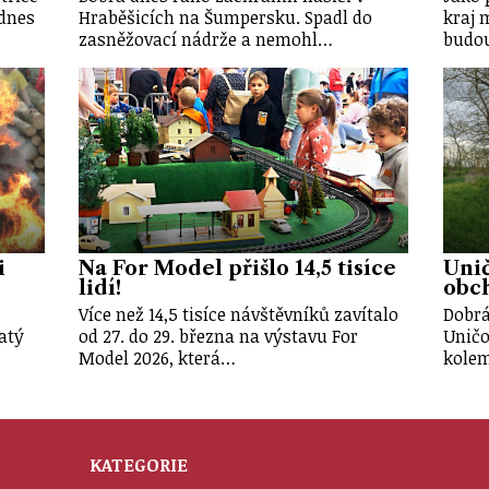
dnes
Hraběšicích na Šumpersku. Spadl do
kraj 
zasněžovací nádrže a nemohl…
budou
i
Na For Model přišlo 14,5 tisíce
Unič
lidí!
obch
Více než 14,5 tisíce návštěvníků zavítalo
Dobrá
atý
od 27. do 29. března na výstavu For
Uničo
Model 2026, která…
kole
KATEGORIE