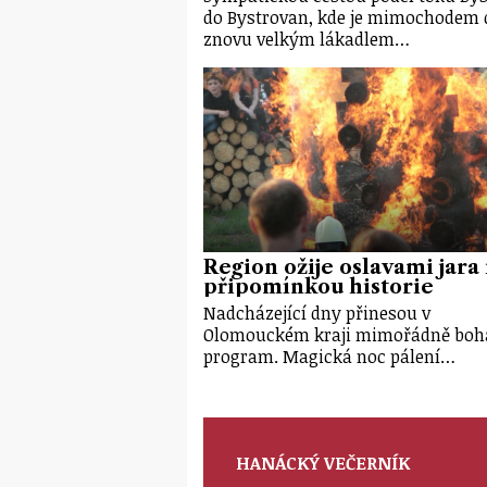
do Bystrovan, kde je mimochodem 
znovu velkým lákadlem…
Region ožije oslavami jara 
připomínkou historie
Nadcházející dny přinesou v
Olomouckém kraji mimořádně boh
program. Magická noc pálení…
HANÁCKÝ VEČERNÍK