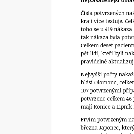
nejzasaženější oblas
Čísla potvrzených na
kraji více testuje. Ce
toho se u 419 nákaza
tak nákaza byla potv
Celkem deset pacient
pět lidí, kteří byli 
pravidelně aktualizuj
Nejvyšší počty nakaž
hlásí Olomouc, celkem
107 potvrzenými přípa
potvrzeno celkem 46 
mají Konice a Lipník
Prvím potvrzeným nak
března Japonec, který