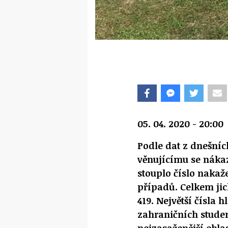
05. 04. 2020 - 20:00
Podle dat z dnešních
věnujícímu se náka
stouplo číslo nakaž
případů. Celkem jic
419. Největší čísla 
zahraničních studen