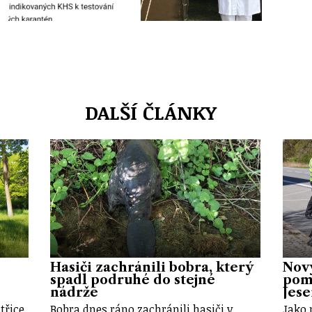
DALŠÍ ČLÁNKY
Hasiči zachránili bobra, který
Nov
spadl podruhé do stejné
pomů
nádrže
Jes
třice
Bobra dnes ráno zachránili hasiči v
Jako 