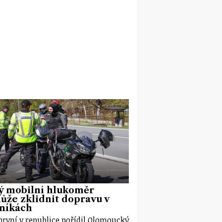
ý mobilní hlukoměr
že zklidnit dopravu v
eníkách
první v republice pořídil Olomoucký