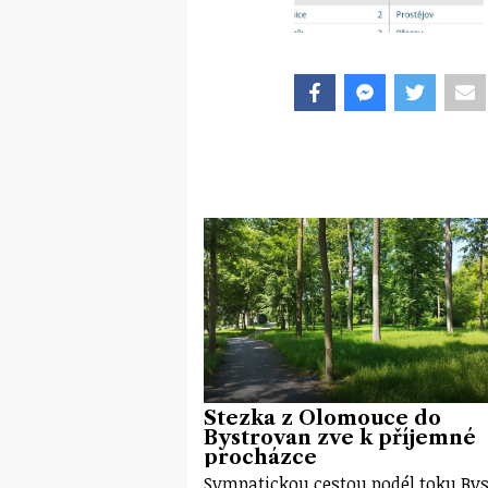
Stezka z Olomouce do
Bystrovan zve k příjemné
procházce
Sympatickou cestou podél toku Bys