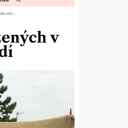
ÁHL 400…
žených v
dí