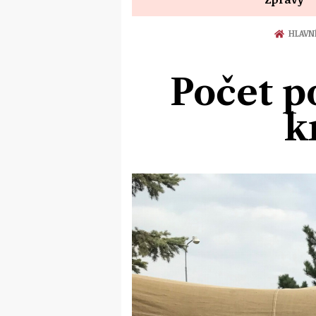
HLAVN
Počet p
k