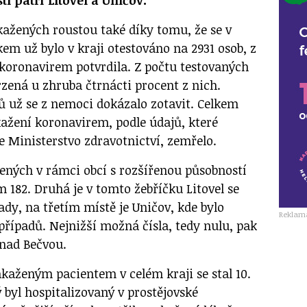
ti patří Litovel a Uničov.
kažených roustou také díky tomu, že se v
lkem už bylo v kraji otestováno na 2931 osob, z
 koronavirem potvrdila. Z počtu testovaných
rzená u zhruba čtrnácti procent z nich.
ů už se z nemoci dokázalo zotavit. Celkem
nakažení koronavirem, podle údajů, které
e Ministerstvo zdravotnictví, zemřelo.
ených v rámci obcí s rozšířenou působností
 182. Druhá je v tomto žebříčku Litovel se
dy, na třetím místě je Uničov, kde bylo
Reklam
případů. Nejnižší možná čísla, tedy nulu, pak
 nad Bečvou.
aženým pacientem v celém kraji se stal 10.
 byl hospitalizovaný v prostějovské