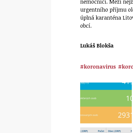
nemocnici. Mezi nejz
urgentního příjmu o
úplná karanténa Lito
obcí.
Lukáš Blokša
#koronavirus
#koro