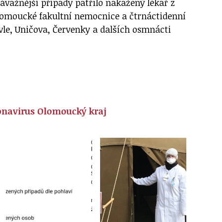
ávažnější případy patřilo nakažený lékař z
lomoucké fakultní nemocnice a čtrnáctidenní
vle, Uničova, Červenky a dalších osmnácti
navirus Olomoucký kraj