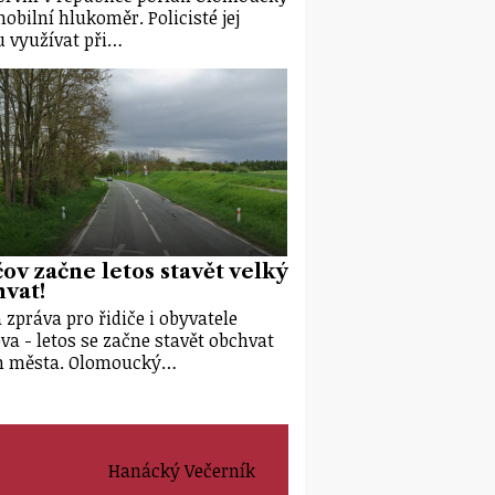
mobilní hlukoměr. Policisté jej
 využívat při…
ov začne letos stavět velký
vat!
 zpráva pro řidiče i obyvatele
va - letos se začne stavět obchvat
m města. Olomoucký…
Hanácký Večerník