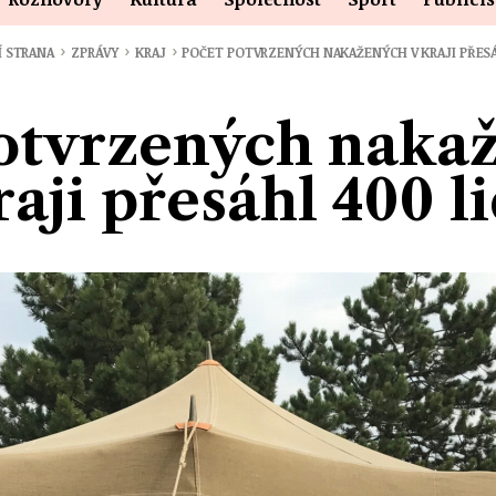
›
›
›
Í STRANA
ZPRÁVY
KRAJ
POČET POTVRZENÝCH NAKAŽENÝCH V KRAJI PŘES
otvrzených naka
raji přesáhl 400 li